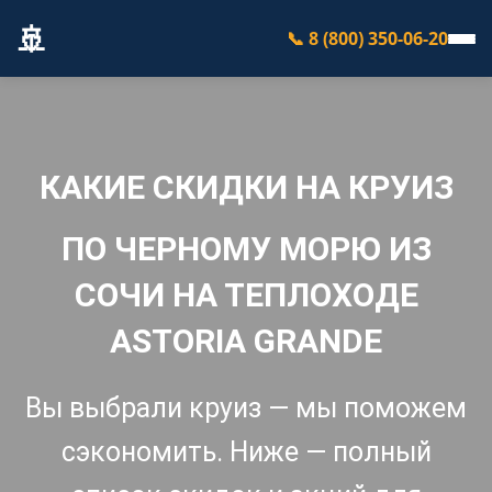
🚢
📞 8 (800) 350-06-20
КАКИЕ СКИДКИ НА КРУИЗ
ПО ЧЕРНОМУ МОРЮ ИЗ
СОЧИ НА ТЕПЛОХОДЕ
ASTORIA GRANDE
Вы выбрали круиз — мы поможем
сэкономить. Ниже — полный