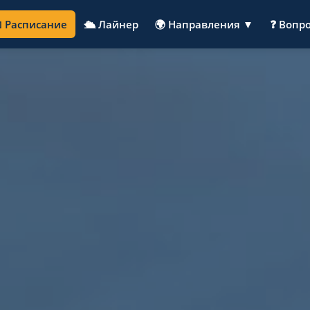
 Расписание
🛳️ Лайнер
🌍 Направления ▼
❓ Вопр