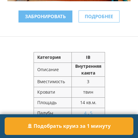
ЗАБРОНИРОВАТЬ
ПОДРОБНЕЕ
Категория
IB
Внутренняя
Описание
каюта
Вместимость
3
Кровати
твин
Площадь
14 кв.м.
Палубы
4
,
5
Расположение
середина
🚢 Подобрать круиз за 1 минуту
Цена за
116 550 ₽