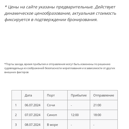
* Цены на сайте указаны предварительные. Действует
динамическое ценообразование, актуальная стоимость
фиксируется в подтверждении бронирования.
*Порты захода, время прибытия и отправления могут быть изменены по решению
судовладельца из соображений безопасности мореплавания и в зависимости от других
внешних факторов
Дата
Порт
Прибытие
Отправление
1
06.07.2024
Сочи
-
21:00
2
07.07.2024
Синоп
12:00
18:00
3
08.07.2024
В море
-
-