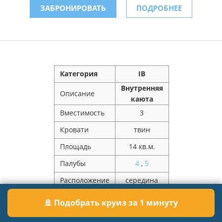
ЗАБРОНИРОВАТЬ
ПОДРОБНЕЕ
Категория
IB
Внутренняя
Описание
каюта
Вместимость
3
Кровати
твин
Площадь
14 кв.м.
Палубы
4
,
5
Расположение
середина
Цена за
85 680 ₽
🚢 Подобрать круиз за 1 минуту
человека
Цена за каюту
234 360 ₽