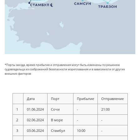
*Порты захода, время прибытия и отправления могут быть изменены по решению
судовладельца из соображений безопасности мореплавания и в зависимости от других
внешних факторов
Дата
Порт
Прибытие
Отправление
1
01.06.2024
Сочи
-
21:00
2
02.06.2024
В море
-
-
3
03.06.2024
Стамбул
10:00
-