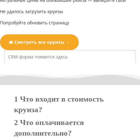
Актуальные цены на ближайшие рейсы — выберите свой
Не удалось загрузить круизы
Попробуйте обновить страницу
📅 Смотреть все круизы →
CRM-форма появится здесь
1 Что входит в стоимость
круиза?
2 Что оплачивается
В стоимость круиза из Сочи в Турцию на
дополнительно?
лайнере Astoria Grande включено: